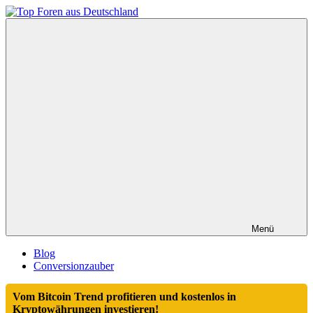
Zum
Inhalt
Top
springen
Foren
aus
Deutschland
Menü
Blog
Conversionzauber
Vom Bitcoin Trend profitieren und kostenlos in
Kryptowährungen investieren!