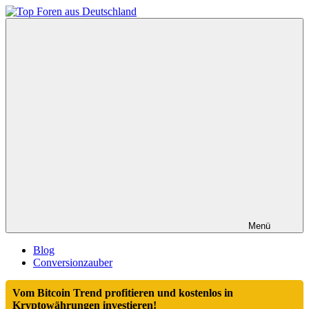
Zum
Inhalt
Top
springen
Foren
aus
Deutschland
Menü
Blog
Conversionzauber
Vom Bitcoin Trend profitieren und kostenlos in
Kryptowährungen investieren!