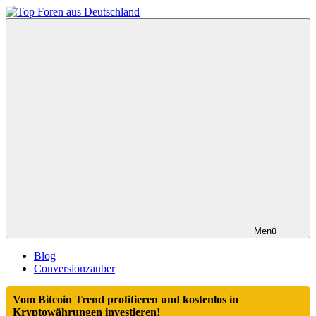
Zum
Inhalt
Top
springen
Foren
aus
Deutschland
Menü
Blog
Conversionzauber
Vom Bitcoin Trend profitieren und kostenlos in
Kryptowährungen investieren!