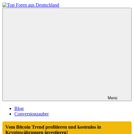
Zum
Inhalt
Top
springen
Foren
aus
Deutschland
Menü
Blog
Conversionzauber
Vom Bitcoin Trend profitieren und kostenlos in
Kryptowährungen investieren!