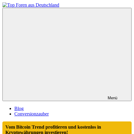
Zum
Inhalt
Top
springen
Foren
aus
Deutschland
Menü
Blog
Conversionzauber
Vom Bitcoin Trend profitieren und kostenlos in
Kryptowährungen investieren!