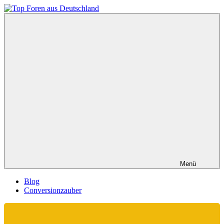
Zum
Inhalt
Top
springen
Foren
aus
Deutschland
Menü
Blog
Conversionzauber