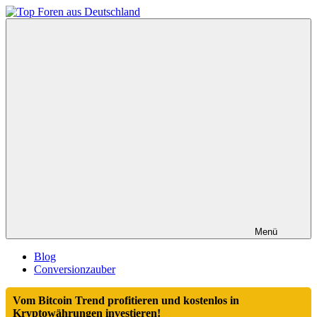
Zum
Inhalt
Top
springen
Foren
aus
Deutschland
Menü
Blog
Conversionzauber
Vom Bitcoin Trend profitieren und kostenlos in
Kryptowährungen investieren!