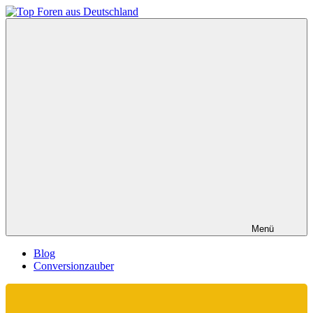
Zum
Inhalt
Top
springen
Foren
aus
Deutschland
Menü
Blog
Conversionzauber