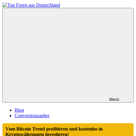
Zum
Inhalt
Top
springen
Foren
aus
Deutschland
Menü
Blog
Conversionzauber
Vom Bitcoin Trend profitieren und kostenlos in
Kryptowährungen investieren!