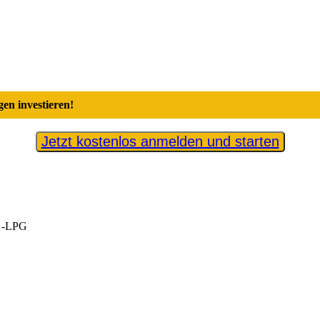
en investieren!
Jetzt kostenlos anmelden und starten
s -LPG