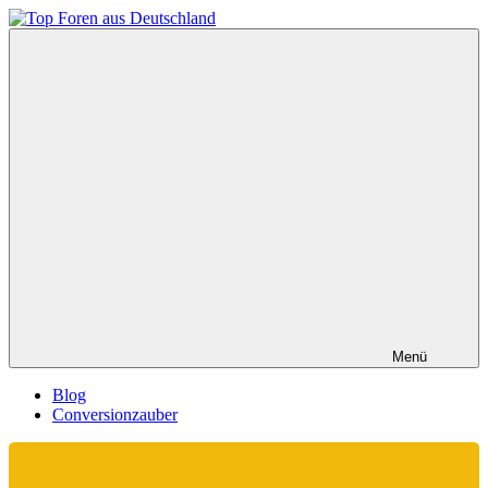
Zum
Inhalt
Top
springen
Foren
aus
Deutschland
Menü
Blog
Conversionzauber