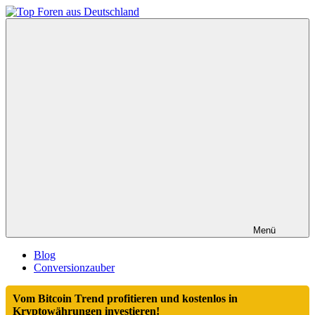
Zum
Inhalt
Top
springen
Foren
aus
Deutschland
Menü
Blog
Conversionzauber
Vom Bitcoin Trend profitieren und kostenlos in
Kryptowährungen investieren!