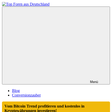
Zum
Inhalt
Top
springen
Foren
aus
Deutschland
Menü
Blog
Conversionzauber
Vom Bitcoin Trend profitieren und kostenlos in
Kryptowährungen investieren!