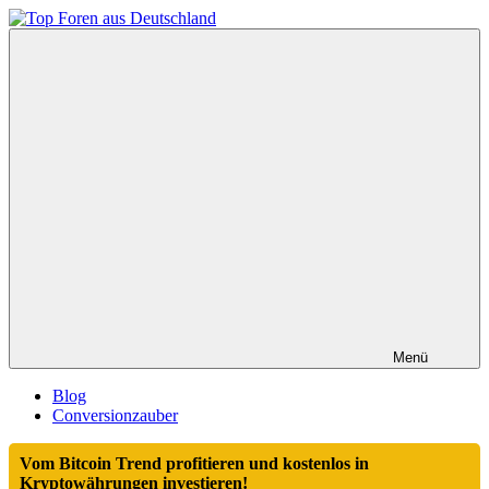
Zum
Inhalt
Top
springen
Foren
aus
Deutschland
Menü
Blog
Conversionzauber
Vom Bitcoin Trend profitieren und kostenlos in
Kryptowährungen investieren!