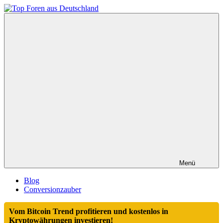
Zum
Inhalt
Top
springen
Foren
aus
Deutschland
Menü
Blog
Conversionzauber
Vom Bitcoin Trend profitieren und kostenlos in
Kryptowährungen investieren!